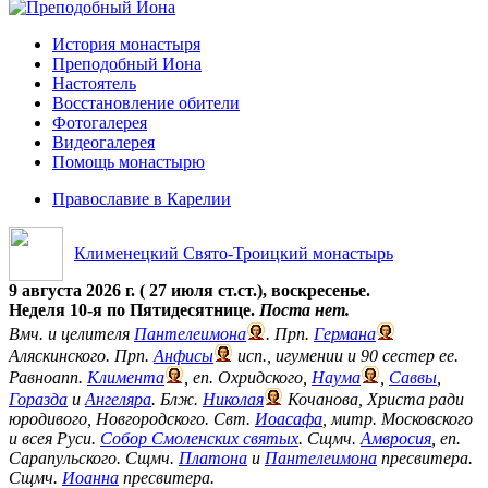
История монастыря
Преподобный Иона
Настоятель
Восстановление обители
Фотогалерея
Видеогалерея
Помощь монастырю
Православие в Карелии
Клименецкий Свято-Троицкий монастырь
9 августа 2026 г. ( 27 июля ст.ст.), воскресенье.
Неделя 10-я по Пятидесятнице.
Поста нет.
Вмч. и целителя
Пантелеимона
. Прп.
Германа
Аляскинского. Прп.
Анфисы
исп., игумении и 90 сестер ее.
Равноапп.
Климента
, еп. Охридского,
Наума
,
Саввы
,
Горазда
и
Ангеляра
. Блж.
Николая
Кочанова, Христа ради
юродивого, Новгородского. Свт.
Иоасафа
, митр. Московского
и всея Руси.
Собор Смоленских святых
. Сщмч.
Амвросия
, еп.
Сарапульского. Сщмч.
Платона
и
Пантелеимона
пресвитера.
Сщмч.
Иоанна
пресвитера.